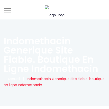
Indomethacin
Generique Site
Fiable. Boutique En
Ligne Indomethacin
Accueil
|
Indomethacin Generique Site Fiable. boutique
en ligne Indomethacin