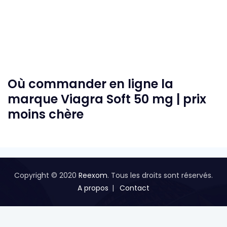
Où commander en ligne la
marque Viagra Soft 50 mg | prix
moins chère
Copyright © 2020
Reexom
. Tous les droits sont réservés.
A propos
Contact