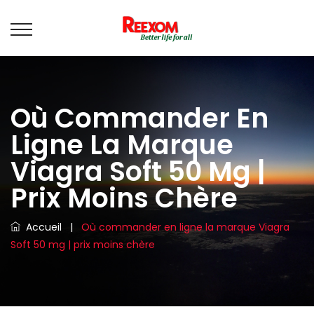
Où Commander En
Ligne La Marque
Viagra Soft 50 Mg |
Prix Moins Chère
Accueil
|
Où commander en ligne la marque Viagra
Soft 50 mg | prix moins chère