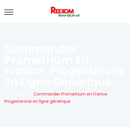
Commander
Prometrium En
France. Progesterone
En Ligne Générique
Accueil
|
Commander Prometrium en France.
Progesterone en ligne générique