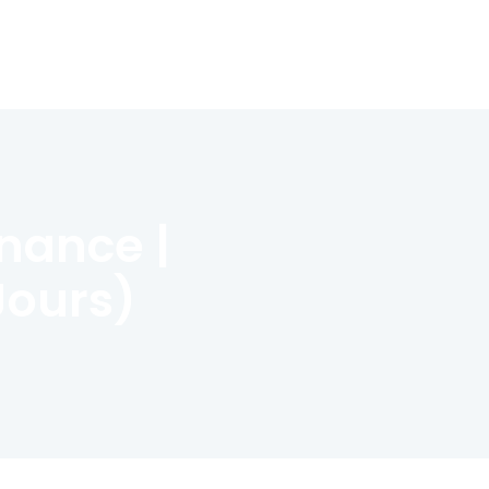
nance |
Jours)