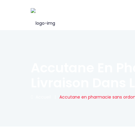
Accutane En Ph
Livraison Dans 
Accueil
|
Accutane en pharmacie sans ordonna