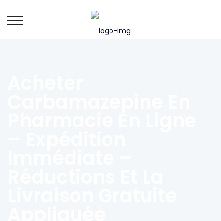
Acheter
Carbamazepine En
Pharmacie En Ligne
– Expédition
Immédiate –
Réductions Et La
Livraison Gratuite
Appliquée