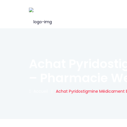
Achat Pyridost
– Pharmacie W
Accueil
|
Achat Pyridostigmine Médicament 