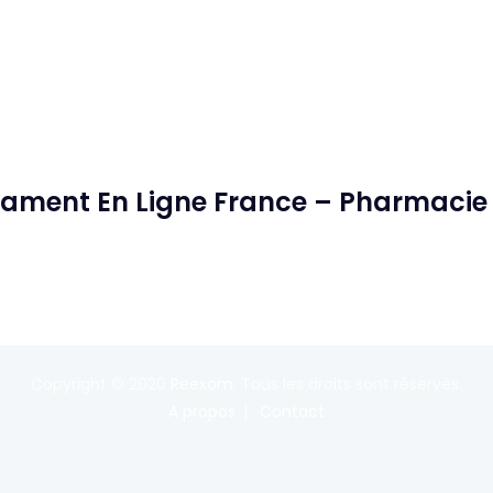
cament En Ligne France – Pharmacie
Copyright © 2020
Reexom
. Tous les droits sont réservés.
A propos
Contact