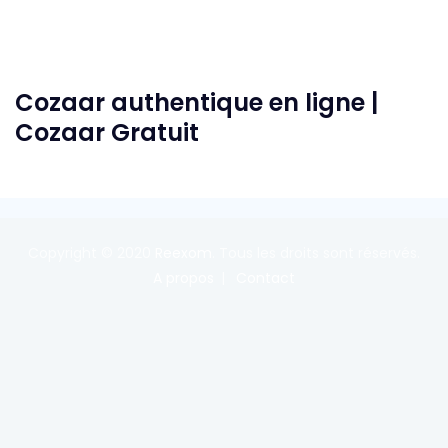
Cozaar authentique en ligne |
Cozaar Gratuit
Copyright © 2020
Reexom
. Tous les droits sont réservés.
A propos
Contact