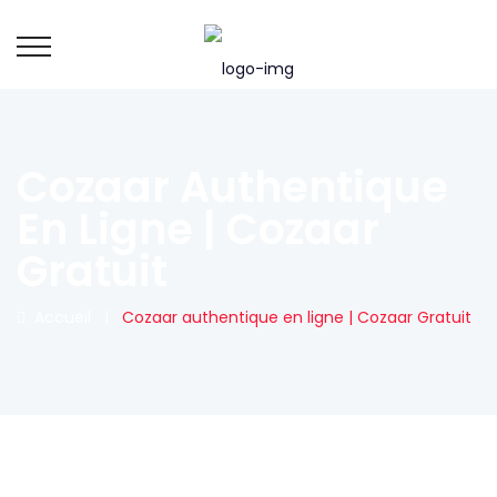
Cozaar Authentique
En Ligne | Cozaar
Gratuit
Accueil
|
Cozaar authentique en ligne | Cozaar Gratuit