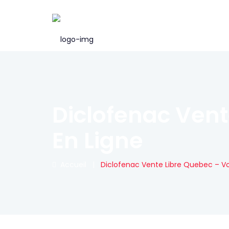
Diclofenac Vent
En Ligne
Accueil
|
Diclofenac Vente Libre Quebec – Vo