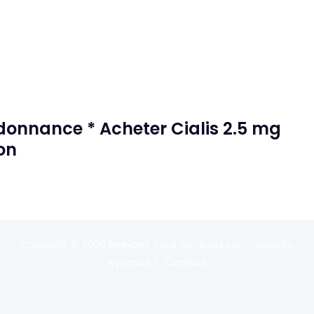
onnance * Acheter Cialis 2.5 mg
son
Copyright © 2020
Reexom
. Tous les droits sont réservés.
A propos
Contact