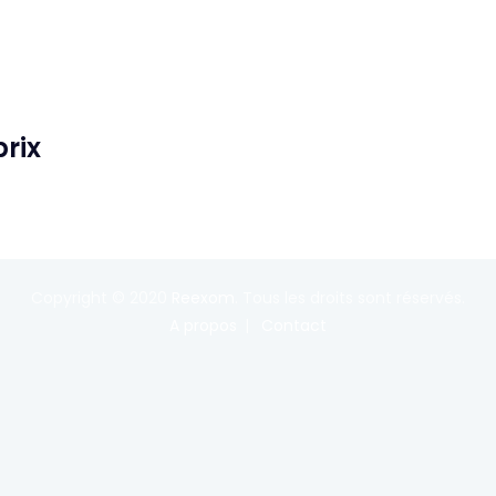
rix
Copyright © 2020
Reexom
. Tous les droits sont réservés.
A propos
Contact