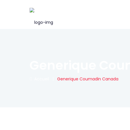
Generique Cou
Accueil
|
Generique Coumadin Canada