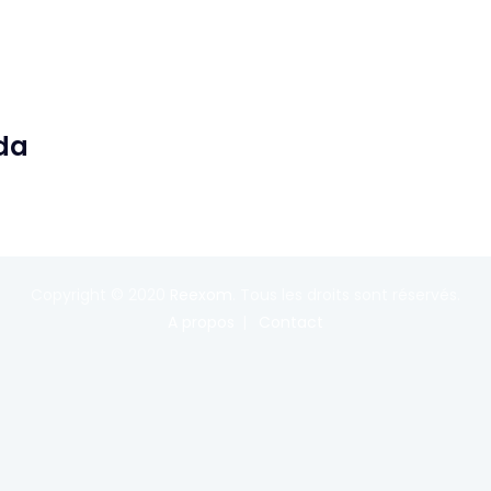
da
Copyright © 2020
Reexom
. Tous les droits sont réservés.
A propos
Contact