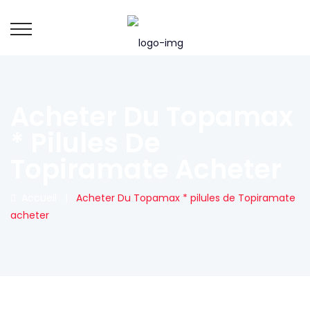
Acheter Du Topamax
* Pilules De
Topiramate Acheter
Accueil
|
Acheter Du Topamax * pilules de Topiramate
acheter