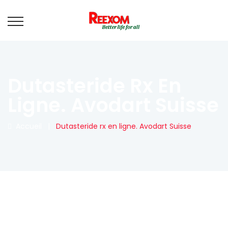
Dutasteride Rx En
Ligne. Avodart Suisse
Accueil
|
Dutasteride rx en ligne. Avodart Suisse