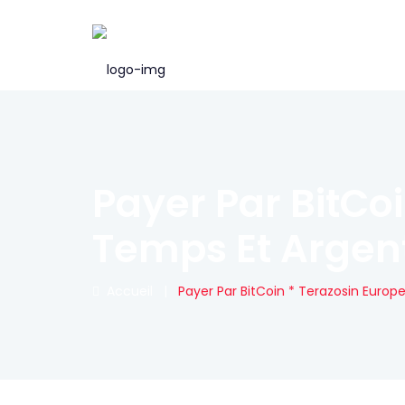
Payer Par BitCo
Temps Et Argen
Accueil
|
Payer Par BitCoin * Terazosin Euro