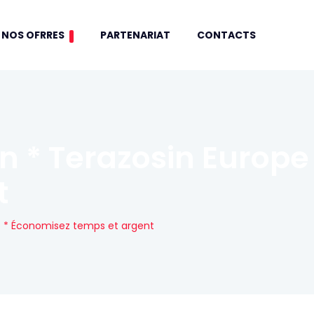
NOS OFRRES
PARTENARIAT
CONTACTS
in * Terazosin Europ
t
pe * Économisez temps et argent