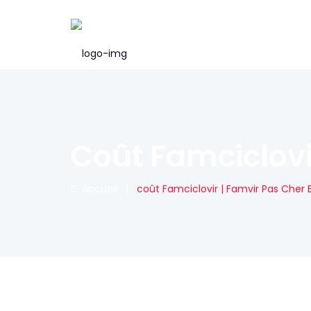
Coût Famciclovi
Accueil
|
coût Famciclovir | Famvir Pas Cher 