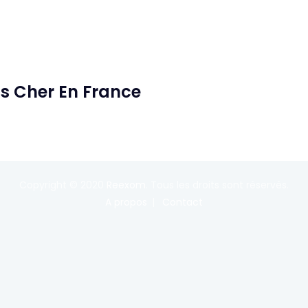
as Cher En France
Copyright © 2020
Reexom
. Tous les droits sont réservés.
A propos
Contact