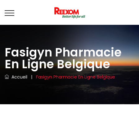
Fasigyn Pharmacie
En Ligne Belgique
Accueil
|
Fasigyn Pharmacie En Ligne Belgique