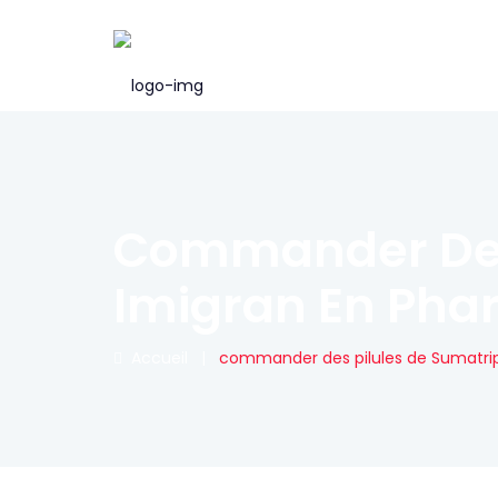
Commander Des 
Imigran En Pha
Accueil
|
commander des pilules de Sumatrip