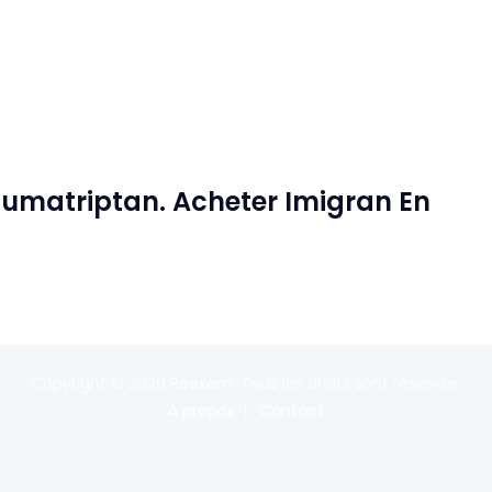
umatriptan. Acheter Imigran En
Copyright © 2020
Reexom
. Tous les droits sont réservés.
A propos
Contact