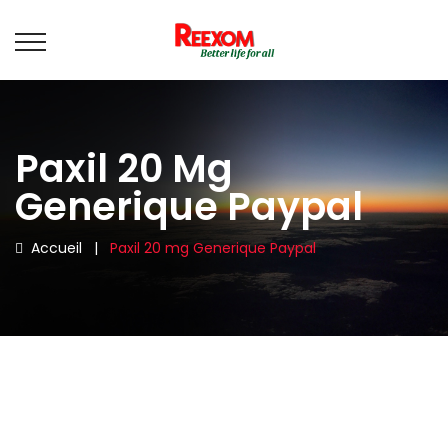
Paxil 20 Mg
Generique Paypal
Accueil
|
Paxil 20 mg Generique Paypal