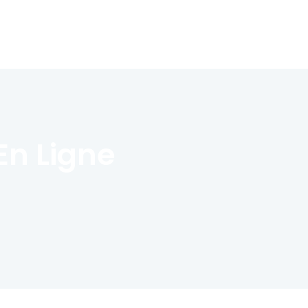
n Ligne