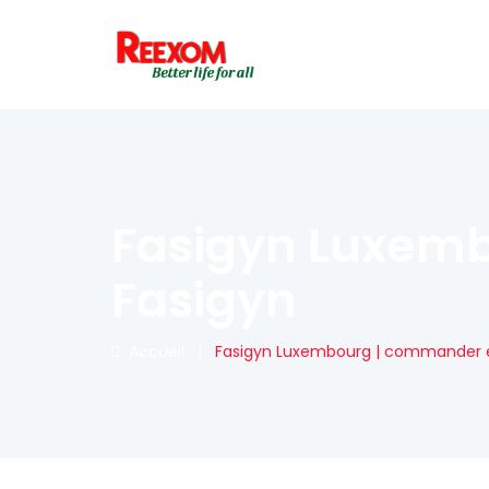
Fasigyn Luxemb
Fasigyn
Accueil
|
Fasigyn Luxembourg | commander e