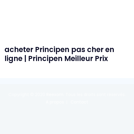
acheter Principen pas cher en
ligne | Principen Meilleur Prix
Copyright © 2020
Reexom
. Tous les droits sont réservés.
A propos
Contact