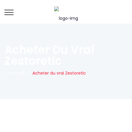
Acheter Du Vrai
Zestoretic
Accueil
|
Acheter du vrai Zestoretic