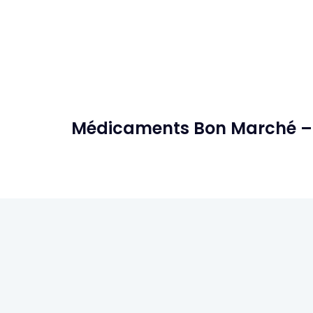
Médicaments Bon Marché – 