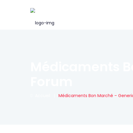
Médicaments Bo
Forum
Accueil
|
Médicaments Bon Marché – Generi