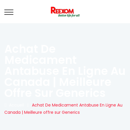
Achat De
Medicament
Antabuse En Ligne Au
Canada | Meilleure
Offre Sur Generics
Accueil
|
Achat De Medicament Antabuse En Ligne Au
Canada | Meilleure offre sur Generics