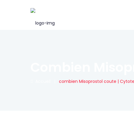
Combien Misopro
Accueil
|
combien Misoprostol coute | Cytot