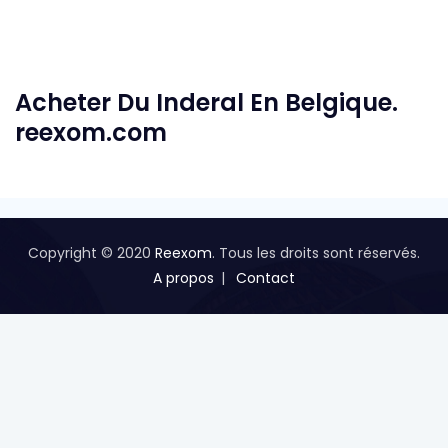
Acheter Du Inderal En Belgique.
reexom.com
Copyright © 2020
Reexom
. Tous les droits sont réservés.
A propos
Contact