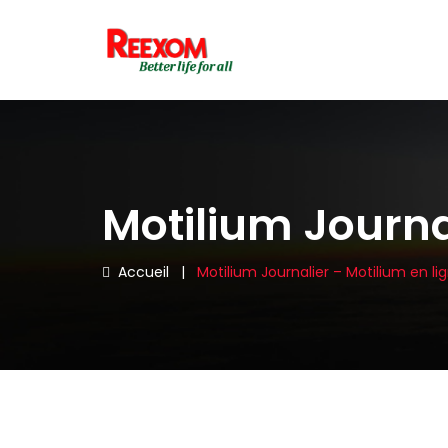
Motilium Journa
Accueil
|
Motilium Journalier – Motilium en li