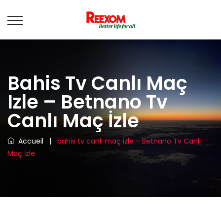
Bahis Tv Canlı Maç
Izle – Betnano Tv
Canlı Maç İzle
Accueil
|
bahis tv canlı maç izle – Betnano Tv Canlı
Maç İzle