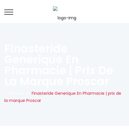
Finasteride
Generique En
Pharmacie | Prix De
La Marque Proscar
Accueil
|
Finasteride Generique En Pharmacie | prix de
la marque Proscar