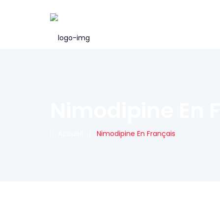
Nimodipine En 
Accueil
|
Nimodipine En Français